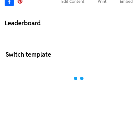
Edit Content
Print
Embed
Leaderboard
Switch template