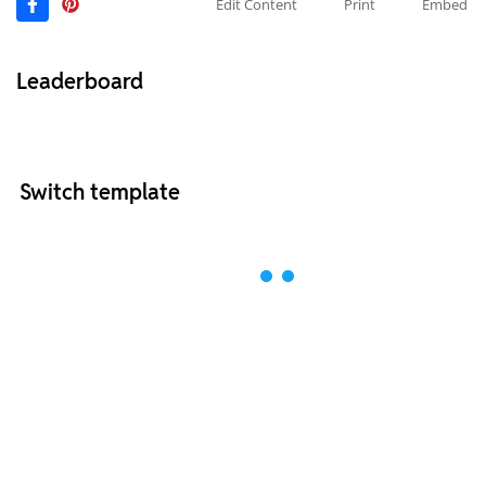
Edit Content
Print
Embed
Leaderboard
Switch template