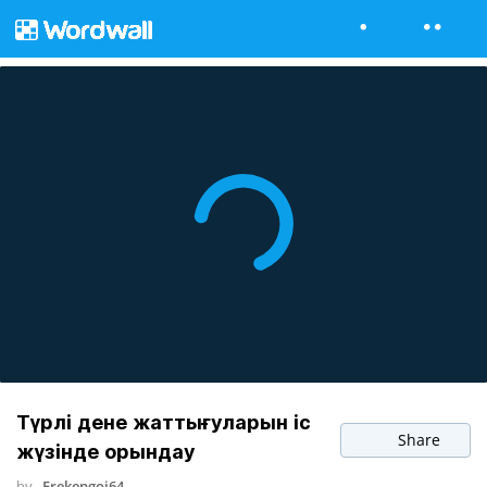
Түрлі дене жаттығуларын іс
Share
жүзінде орындау
by
Erekengoi64