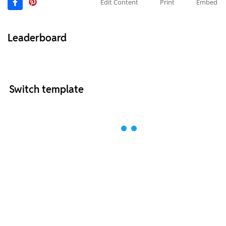
Edit Content
Print
Embed
Leaderboard
Switch template