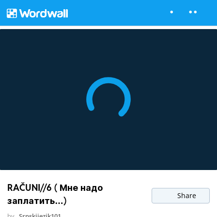
RAČUNI//6 ( Мне надо
Share
заплатить…)
by
Srpskijezik101