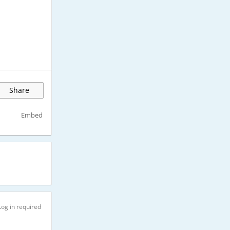
Share
Embed
Log in required