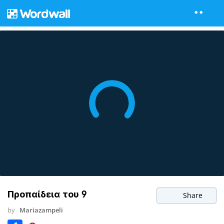
Προπαίδεια του 9
Share
by
Mariazampeli