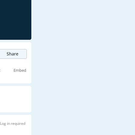
Share
t
Embed
Log in required