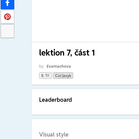
lektion 7, část 1
by
Evamachova
8. Tř.
Cizí Jazyk
Leaderboard
Visual style