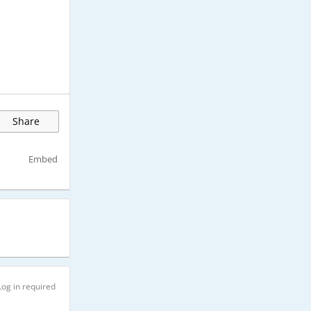
Share
Embed
Log in required