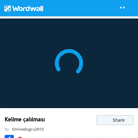
Kelime çalılması
Share
by
Eminedogru2015