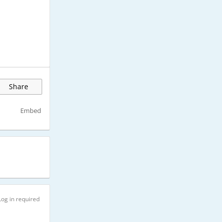
Share
Embed
Log in required