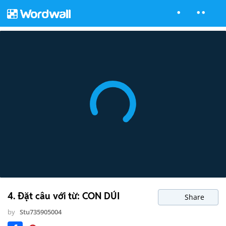
4. Đặt câu với từ: CON DÚI
Share
by
Stu735905004