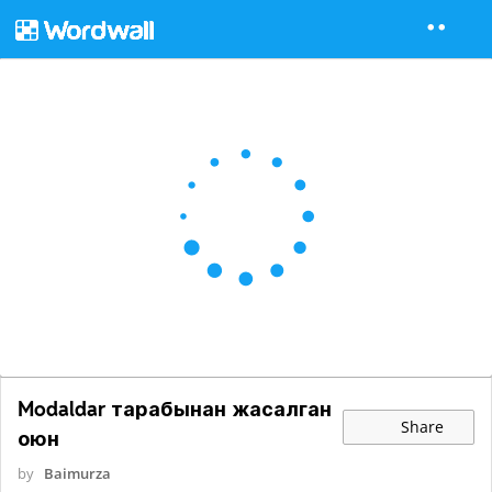
Modaldar тарабынан жасалган
Share
оюн
by
Baimurza