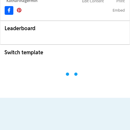
Katharinagermin
Edit Content
Print
Embed
Leaderboard
Switch template