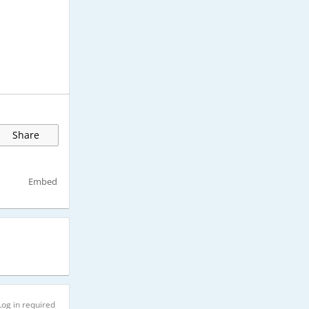
Share
Embed
Log in required