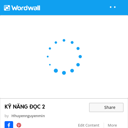
KỸ NĂNG ĐỌC 2
Share
by
Hhuyennguyenmin
Edit Content
More