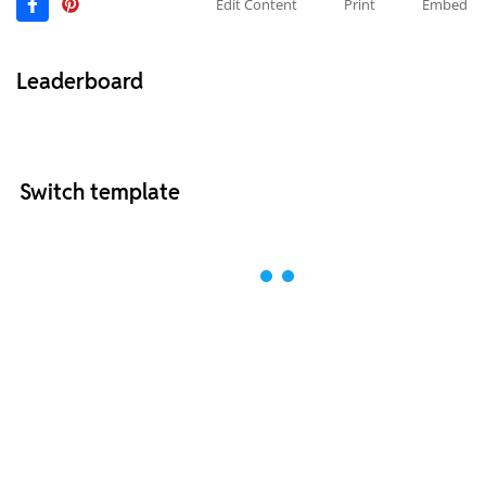
Edit Content
Print
Embed
Leaderboard
Switch template