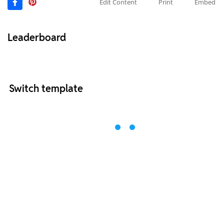
Edit Content
Print
Embed
Leaderboard
Switch template