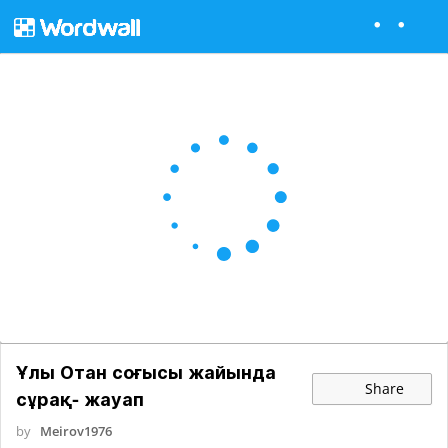
Ұлы Отан соғысы жайында
Share
сұрақ- жауап
by
Meirov1976