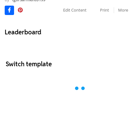
Edit Content
Print
More
Leaderboard
Switch template