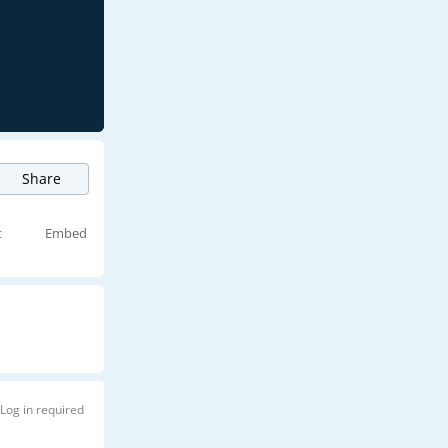
Share
t
Embed
Log in required