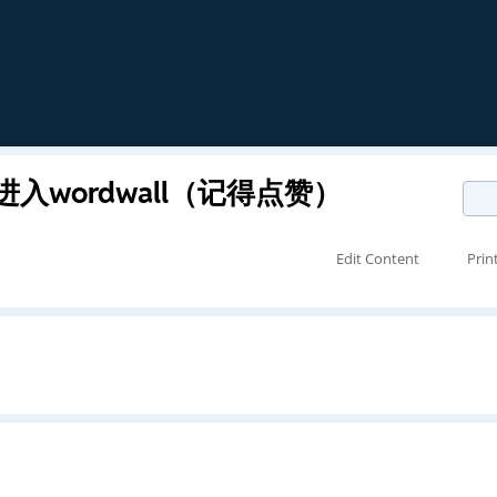
wordwall（记得点赞）
Edit Content
Prin