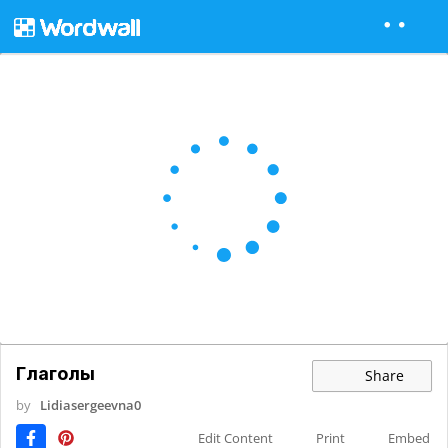
Глаголы
Share
by
Lidiasergeevna0
Edit Content
Print
Embed