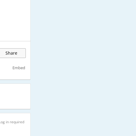
Share
Embed
Log in required