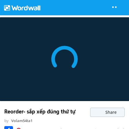
Reorder- sắp xếp đúng thứ tự
Share
by
Volam54ta1