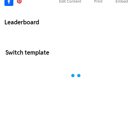
Edit Content
Print
Embed
Leaderboard
Switch template