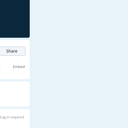
Share
t
Embed
Log in required