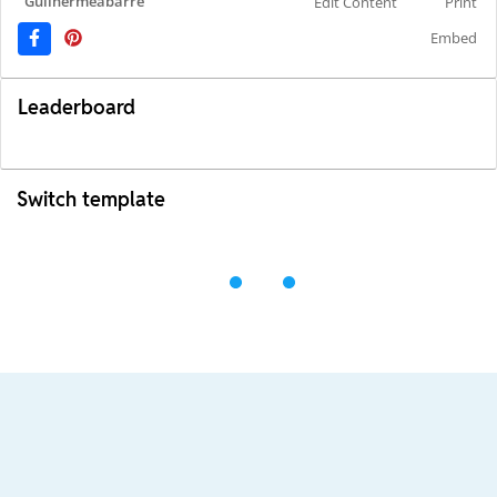
Guilhermeabarre
Edit Content
Print
Embed
Leaderboard
Switch template