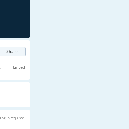
Share
t
Embed
Log in required