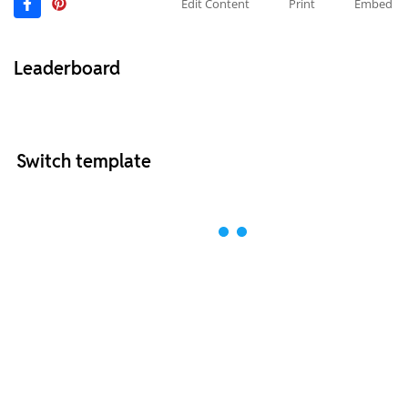
Edit Content
Print
Embed
Leaderboard
Switch template