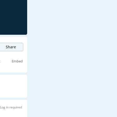
Share
t
Embed
Log in required