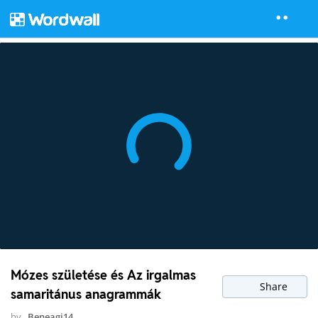
Mózes születése és Az irgalmas
Share
samaritánus anagrammák
by
Beneagi14