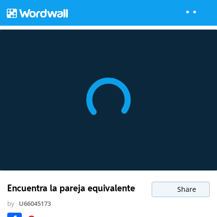
Encuentra la pareja equivalente
Share
by
U66045173