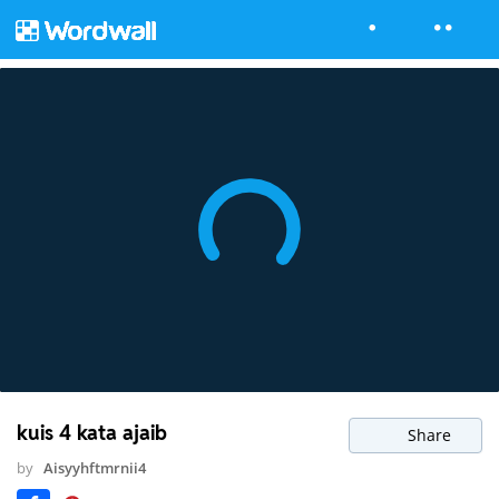
kuis 4 kata ajaib
Share
by
Aisyyhftmrnii4