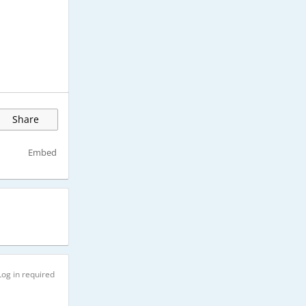
Share
Embed
Log in required