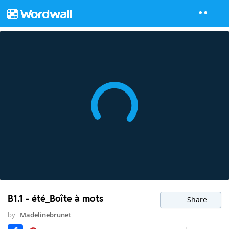
B1.1 - été_Boîte à mots
Share
by
Madelinebrunet