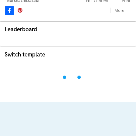
Nurshazmizasabr
Edit Content
Print
More
Leaderboard
Switch template