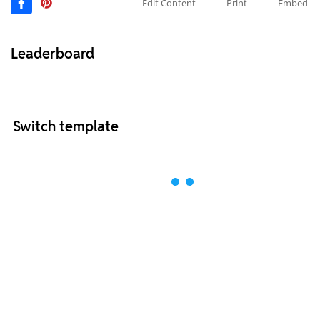
Edit Content
Print
Embed
Leaderboard
Switch template