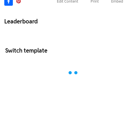
Edit Content
Print
Embed
Leaderboard
Switch template