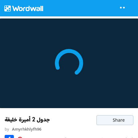
جدول 2 أميرة خليفة
Share
by
Amyrhkhlyfh96