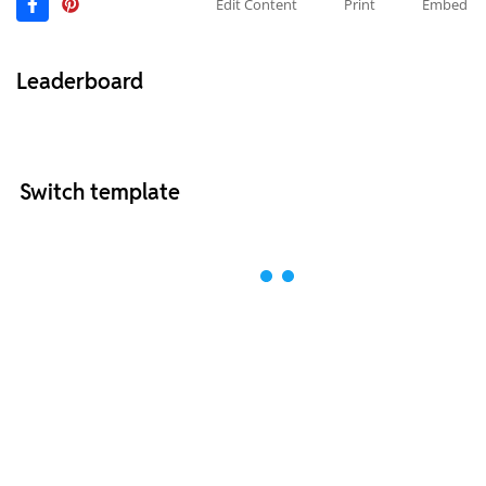
Edit Content
Print
Embed
Leaderboard
Switch template