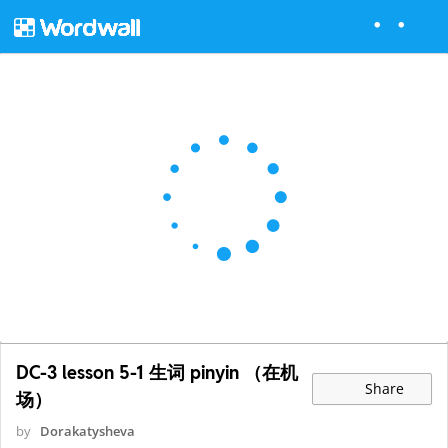
DC-3 lesson 5-1 生词 pinyin （在机
Share
场）
by
Dorakatysheva