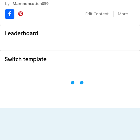
by
Mamnoncotien059
Edit Content
More
Leaderboard
Switch template