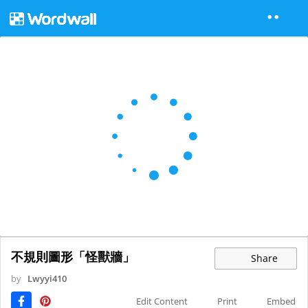
不規則圖形「怪獸牆」
Share
by
Lwyyi410
Edit Content
Print
Embed