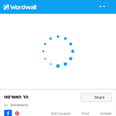
הר האוורסט
Share
by
Svirsmaria
Edit Content
Print
Embed