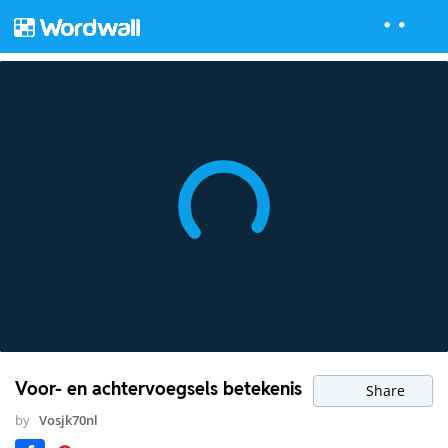
Voor- en achtervoegsels betekenis
Share
by
Vosjk70nl