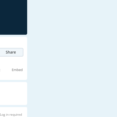
Share
t
Embed
Log in required