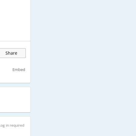
Share
Embed
Log in required