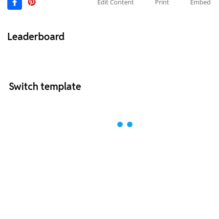
Edit Content
Print
Embed
Leaderboard
Switch template