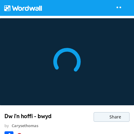
Dw i'n hoffi - bwyd
Share
by
Carysethomas