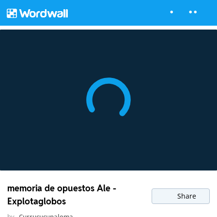
memoria de opuestos Ale -
Share
Explotaglobos
by
Currucucupaloma