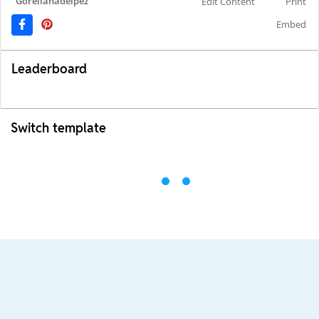
Gorellanadelpez
Edit Content
Print
Embed
Leaderboard
Switch template