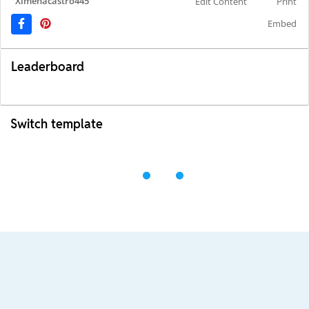
Ximenacastro445
Edit Content
Print
Embed
Leaderboard
Switch template